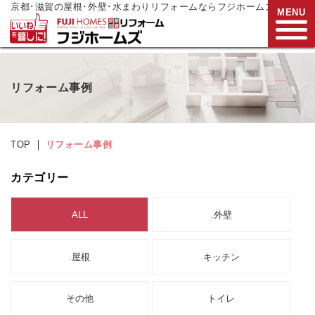
京都･滋賀の屋根･外壁･水まわりリフォームならフジホームズ
MENU
お電話でご相談
リフォーム事例
0120-272-833
営業時間:9:00～17:00
水曜日定休
TOP
リフォーム事例
HOME
カテゴリー
リフォームメニュー
ALL
.外壁
リフォーム事例
リフォーム
現場リポート
.屋根
キッチン
リフォーム
支援制度
その他
トイレ
会社案内