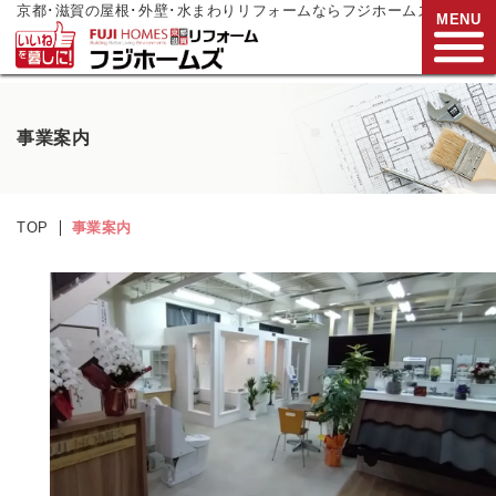
京都･滋賀の屋根･外壁･水まわりリフォームならフジホームズ
MENU
お電話でご相談
事業案内
0120-272-833
営業時間:9:00～17:00
水曜日定休
TOP
事業案内
HOME
リフォームメニュー
リフォーム事例
リフォーム
現場リポート
リフォーム
支援制度
会社案内