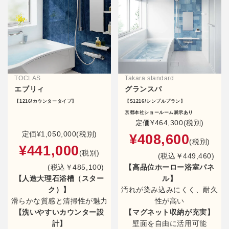
TOCLAS
Takara standard
エブリィ
グランスパ
【1216/カウンタータイプ】
【S1216/シンプルプラン】
京都本社ショールーム展示あり
定価
¥464,300(税別)
定価
¥1,050,000(税別)
¥408,600
(税別)
¥441,000
(税別)
(税込￥449,460)
(税込￥485,100)
【高品位ホーロー浴室パネ
【人造大理石浴槽（スター
ル】
ク）】
汚れが染み込みにくく、耐久
滑らかな質感と清掃性が魅力
性が高い
【洗いやすいカウンター設
【マグネット収納が充実】
計】
壁面を自由に活用可能