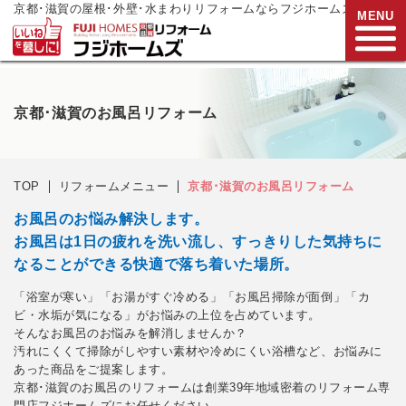
京都･滋賀の屋根･外壁･水まわりリフォームならフジホームズ
MENU
お電話でご相談
京都･滋賀のお風呂リフォーム
0120-272-833
営業時間:9:00～17:00
水曜日定休
TOP
リフォームメニュー
京都･滋賀のお風呂リフォーム
HOME
お風呂のお悩み解決します。
お風呂は1日の疲れを洗い流し、すっきりした気持ちに
リフォームメニュー
なることができる快適で落ち着いた場所。
リフォーム事例
「浴室が寒い」「お湯がすぐ冷める」「お風呂掃除が面倒」「カ
ビ・水垢が気になる」がお悩みの上位を占めています。
リフォーム
現場リポート
そんなお風呂のお悩みを解消しませんか？
汚れにくくて掃除がしやすい素材や冷めにくい浴槽など、お悩みに
リフォーム
支援制度
あった商品をご提案します。
京都･滋賀のお風呂のリフォームは創業39年地域密着のリフォーム専
会社案内
門店フジホームズにお任せください。