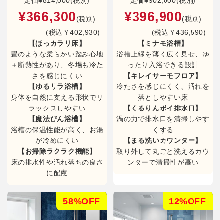
定価
¥814,000(税別)
定価
¥902,000(税別)
¥366,300
¥396,900
(税別)
(税別)
(税込￥402,930)
(税込￥436,590)
【ほっカラリ床】
【ミナモ浴槽】
畳のような柔らかい踏み心地
浴槽上縁を薄く広く見せ、ゆ
＋断熱性があり、冬場も冷た
ったり入浴できる設計
さを感じにくい
【キレイサーモフロア】
【ゆるリラ浴槽】
冷たさを感じにくく、汚れを
身体を自然に支える形状でリ
落としやすい床
ラックスしやすい
【くるりんポイ排水口】
【魔法びん浴槽】
渦の力で排水口を清掃しやす
浴槽の保温性能が高く、お湯
くする
が冷めにくい
【まる洗いカウンター】
【お掃除ラクラク機能】
取り外して丸ごと洗えるカウ
床の排水性や汚れ落ちの良さ
ンターで清掃性が高い
に配慮
58%OFF
12%OFF