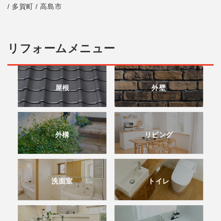
/ 多賀町 / 高島市
リフォームメニュー
屋根
外壁
外構
リビング
洗面室
トイレ