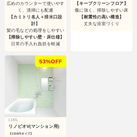
広めのカウンターで使いやす
【キープクリーンフロア】
く、清掃にも配慮
傷に強く、掃除しやすい床
【カミトリ名人＋排水口設
【耐震性の高い構造】
計】
丈夫な浴室づくり
髪の毛などの処理をしやすい
【掃除しやすい壁・床仕様】
日常の手入れ負担を軽減
53%OFF
LIXIL
リノビオV(マンション用)
【1216/Eタイプ】