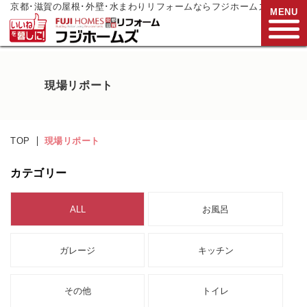
京都･滋賀の屋根･外壁･水まわりリフォームならフジホームズ
MENU
お電話でご相談
現場リポート
0120-272-833
営業時間:9:00～17:00
水曜日定休
TOP
現場リポート
HOME
カテゴリー
リフォームメニュー
ALL
お風呂
リフォーム事例
リフォーム
現場リポート
ガレージ
キッチン
リフォーム
支援制度
その他
トイレ
会社案内