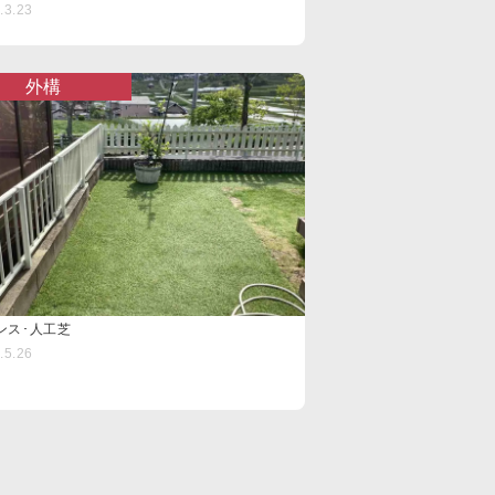
.3.23
外構
ンス･人工芝
.5.26