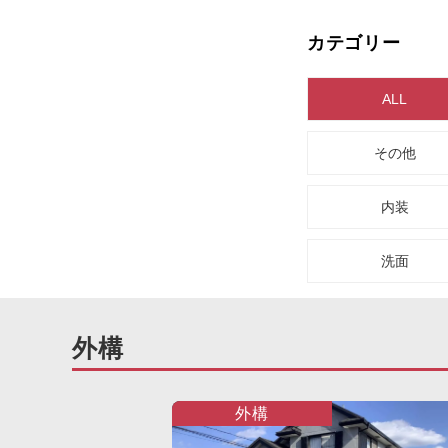
カテゴリー
ALL
その他
内装
洗面
外構
外構