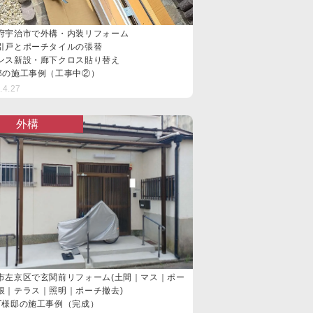
府宇治市で外構・内装リフォーム
引戸とポーチタイルの張替
ンス新設・廊下クロス貼り替え
邸の施工事例（工事中②）
.4.27
外構
市左京区で玄関前リフォーム(土間｜マス｜ポー
根｜テラス｜照明｜ポーチ撤去)
邸の施工事例（完成）