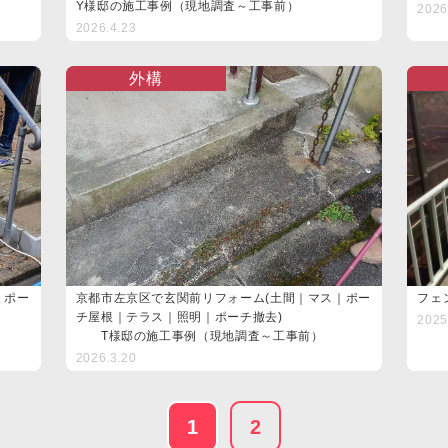
Y様邸の施工事例（現地調査～工事前）
2026
2026.4.23
外構
｜ポー
京都市左京区で玄関前リフォーム(土間｜マス｜ポー
フェ
チ屋根｜テラス｜照明｜ポーチ撤去)
2025
T様邸の施工事例（現地調査～工事前）
2026.3.20
1
2