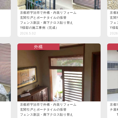
京都府宇治市で外構・内装リフォーム
京都
玄関引戸とポーチタイルの張替
玄関
フェンス新設・廊下クロス貼り替え
フェ
Y様邸の施工事例（完成）
Y様
2026.5.02
2026
外構
京都府宇治市で外構・内装リフォーム
京都
玄関引戸とポーチタイルの張替
チ屋
フェンス新設・廊下クロス貼り替え
T様