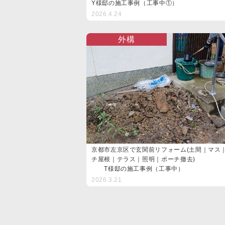
Y様邸の施工事例（工事中①）
2026.4.24
外構
京都市左京区で玄関前リフォーム(土間｜マス
チ屋根｜テラス｜照明｜ポーチ撤去)
T様邸の施工事例（工事中）
2026.3.21