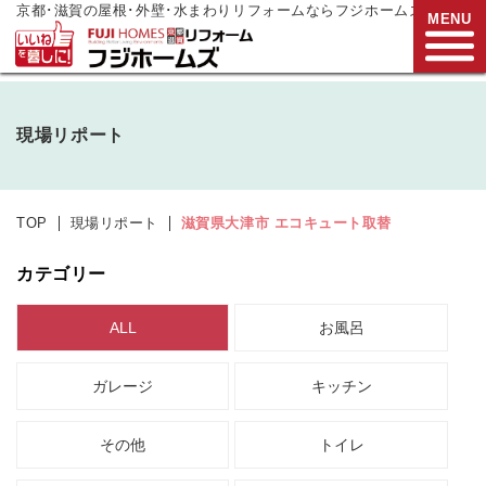
京都･滋賀の屋根･外壁･水まわりリフォームならフジホームズ
MENU
お電話でご相談
現場リポート
0120-272-833
営業時間:9:00～17:00
水曜日定休
TOP
現場リポート
滋賀県大津市 エコキュート取替
HOME
カテゴリー
リフォームメニュー
ALL
お風呂
リフォーム事例
ガレージ
キッチン
リフォーム
現場リポート
リフォーム
支援制度
その他
トイレ
会社案内