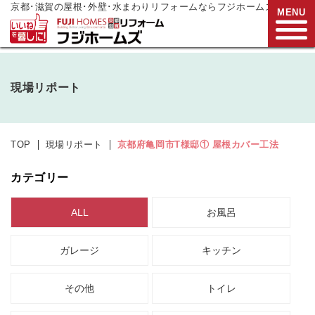
京都･滋賀の屋根･外壁･水まわりリフォームならフジホームズ
MENU
お電話でご相談
現場リポート
0120-272-833
営業時間:9:00～17:00
水曜日定休
TOP
現場リポート
京都府亀岡市T様邸① 屋根カバー工法
HOME
カテゴリー
リフォームメニュー
ALL
お風呂
リフォーム事例
ガレージ
キッチン
リフォーム
現場リポート
リフォーム
支援制度
その他
トイレ
会社案内