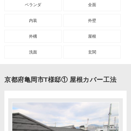
ベランダ
全面
お客様の声
内装
外壁
協力業者募集
外構
屋根
無料お見積り
お問い合わせ
洗面
玄関
京都府亀岡市T様邸① 屋根カバー工法