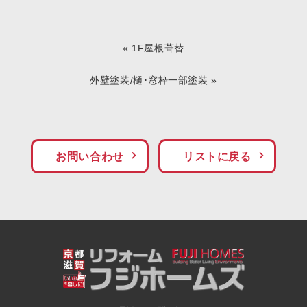
«
1F屋根葺替
外壁塗装/樋･窓枠一部塗装
»
お問い合わせ
リストに戻る