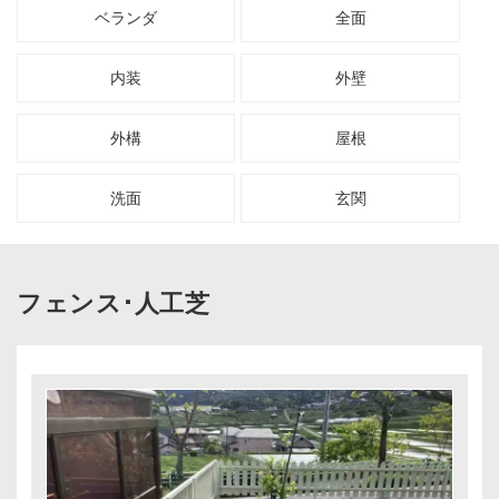
ベランダ
全面
お客様の声
内装
外壁
協力業者募集
外構
屋根
無料お見積り
お問い合わせ
洗面
玄関
フェンス･人工芝