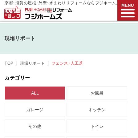
京都･滋賀の屋根･外壁･水まわりリフォームならフジホームズ
MENU
お電話でご相談
現場リポート
0120-272-833
営業時間:9:00～17:00
水曜日定休
TOP
現場リポート
フェンス･人工芝
HOME
カテゴリー
リフォームメニュー
ALL
お風呂
リフォーム事例
ガレージ
キッチン
リフォーム
現場リポート
リフォーム
支援制度
その他
トイレ
会社案内