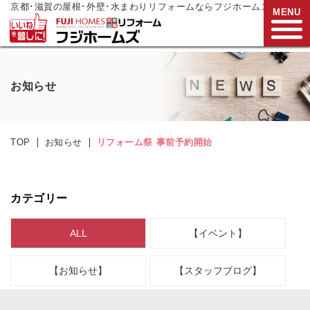
京都･滋賀の屋根･外壁･水まわりリフォームならフジホームズ
MENU
お電話でご相談
お知らせ
0120-272-833
営業時間:9:00～17:00
水曜日定休
TOP
お知らせ
リフォーム祭 事前予約開始
HOME
リフォームメニュー
カテゴリー
リフォーム事例
ALL
【イベント】
リフォーム
現場リポート
【お知らせ】
【スタッフブログ】
リフォーム
支援制度
会社案内