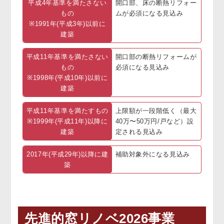
平成4年基準を満たさない
開口部、床の断熱リフォー
もの
ムが必須になる見込み
※1991年(平成3年)以前に
建築
平成11年基準を満たさない
開口部の断熱リフォームが
もの
必須になる見込み
※1998年(平成10年)以前に
建築
平成11年基準を満たすもの
上限額が一段階低く（最大
※1999年(平成11年)以降に
40万〜50万円/戸など）設
建築
定される見込み
2017年(平成29年)以降に建
補助対象外になる見込み
築
先進的窓リノベ2026事業