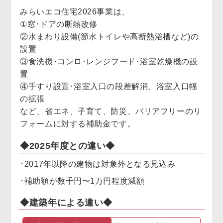
みらいエコ住宅2026事業は、
①窓･ドアの断熱改修
②水まわり設備(節水トイレや高断熱浴槽など)の
設置
③食洗機･コンロ･レンジフード･浴室乾燥機の設
置
④手すり設置･浴室入口の段差解消、浴室入口幅
の拡張
など、省エネ、子育て、防災、バリアフリーのリ
フォームに対する補助金です。
◆2025年度との違い◆
･2017年以降の建物は対象外となる見込み
･補助額が数千円〜1万円程度減額
◆建築年による違い◆