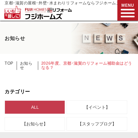
京都･滋賀の屋根･外壁･水まわりリフォームならフジホームズ
MENU
お電話でご相談
お知らせ
0120-272-833
営業時間:9:00～17:00
水曜日定休
TOP
お知ら
2026年度、京都･滋賀のリフォーム補助金はどう
せ
なる？
HOME
リフォームメニュー
カテゴリー
リフォーム事例
ALL
【イベント】
リフォーム
現場リポート
【お知らせ】
【スタッフブログ】
リフォーム
支援制度
会社案内