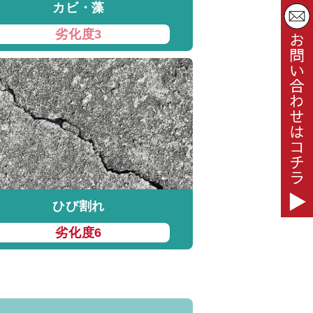
カビ・藻
劣化度3
ひび割れ
劣化度6