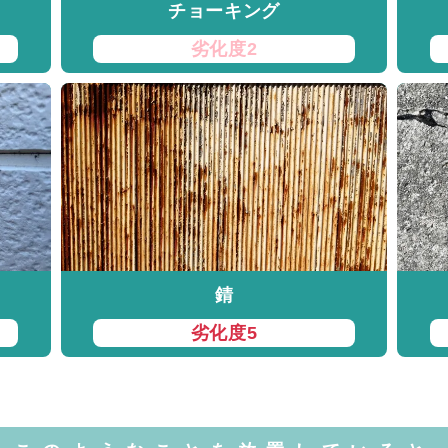
チョーキング
劣化度2
錆
劣化度5