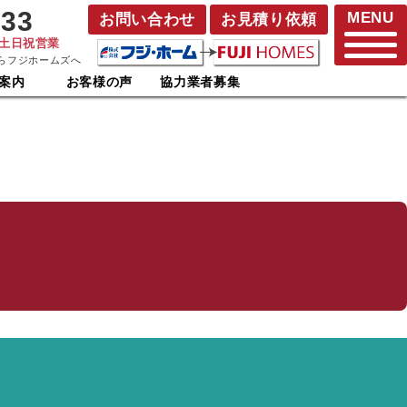
833
MENU
お問い合わせ
お見積り依頼
･土日祝営業
らフジホームズへ
案内
お客様の声
協力業者募集
！