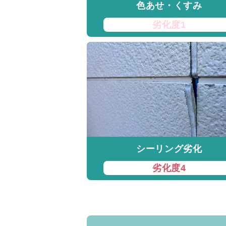
色あせ・くすみ
劣化度1
シーリング劣化
劣化度4