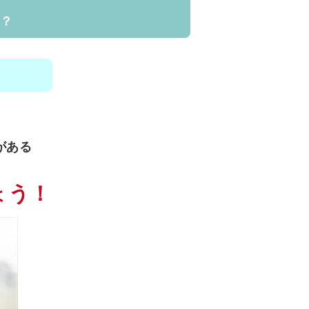
？
がある
ょう！