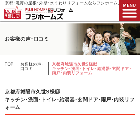
京都･滋賀の屋根･外壁･水まわりリフォームならフジホームズ
MENU
お電話でご相談
お客様の声･口コミ
0120-272-833
営業時間:9:00～17:00
水曜日定休
TOP
お客様の声･
京都府城陽市久世S様邸
口コミ
キッチン･洗面･トイレ･給湯器･玄関ドア･
HOME
雨戸･内装リフォーム
リフォームメニュー
京都府城陽市久世S様邸
リフォーム事例
キッチン･洗面･トイレ･給湯器･玄関ドア･雨戸･内装リフ
ォーム
リフォーム
現場リポート
リフォーム
支援制度
会社案内