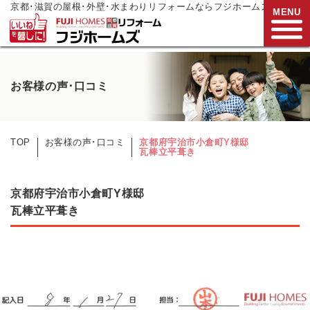
京都･滋賀の屋根･外壁･水まわりリフォームならフジホームズ
MENU
お電話でご相談
お客様の声･口コミ
0120-272-833
営業時間:9:00～17:00
水曜日定休
TOP
お客様の声･口コミ
京都府宇治市小倉町Y様邸
瓦棒立平葺き
HOME
リフォームメニュー
京都府宇治市小倉町Y様邸
瓦棒立平葺き
リフォーム事例
リフォーム
現場リポート
リフォーム
支援制度
会社案内