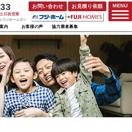
833
MENU
お問い合わせ
お見積り依頼
･土日祝営業
らフジホームズへ
案内
お客様の声
協力業者募集