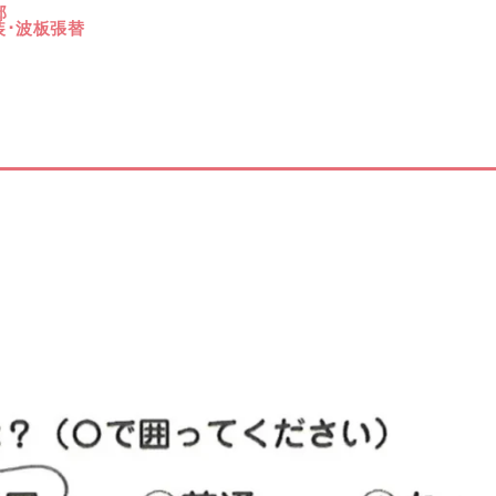
邸
装･波板張替