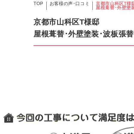
TOP
お客様の声･口コミ
京都市山科区T様
屋根葺替･外壁塗
京都市山科区T様邸
屋根葺替･外壁塗装･波板張替