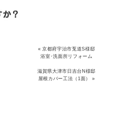
«
京都府宇治市莵道S様邸
浴室･洗面所リフォーム
滋賀県大津市日吉台N様邸
屋根カバー工法（1面）
»