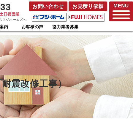
833
MENU
お問い合わせ
お見積り依頼
･土日祝営業
らフジホームズへ
案内
お客様の声
協力業者募集
・耐震改修工事）