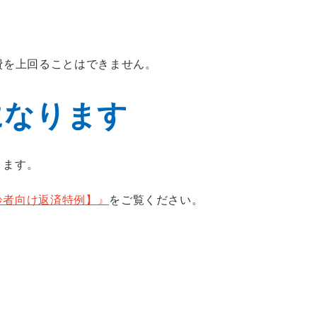
費を上回ることはできません。
になります
ります。
齢者向け返済特例】』
をご覧ください。