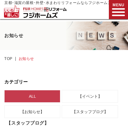
京都･滋賀の屋根･外壁･水まわりリフォームならフジホームズ
MENU
お電話でご相談
お知らせ
0120-272-833
営業時間:9:00～17:00
水曜日定休
TOP
お知らせ
HOME
リフォームメニュー
カテゴリー
リフォーム事例
ALL
【イベント】
リフォーム
現場リポート
【お知らせ】
【スタッフブログ】
リフォーム
支援制度
【スタッフブログ】
会社案内