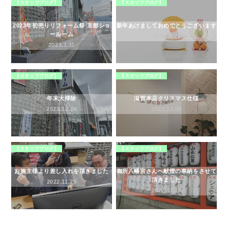
【スタッフブログ】
【スタッフブログ】
2023年初売りリフォーム祭 京都ショ
新年あけましておめでとうございます
ールーム
2023.1.07
2023.1.11
【スタッフブログ】
【スタッフブログ】
年末大掃除
滋賀本店クリスマス仕様
2022.12.28
2022.12.06
【スタッフブログ】
【スタッフブログ】
お施主様より差し入れを頂きました
御所八幡宮さんへ献燈の奉納をさせて
頂きました
2022.11.28
2022.11.17