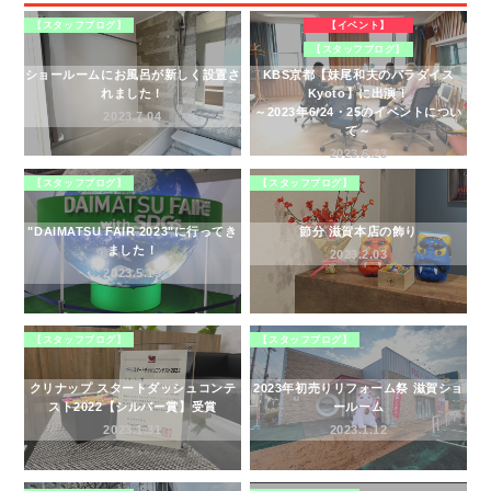
【スタッフブログ】
【イベント】
お客様の声
【スタッフブログ】
ショールームにお風呂が新しく設置さ
KBS京都【妹尾和夫のパラダイス
れました！
Kyoto】に出演！
協力業者募集
～2023年6/24・25のイベントについ
2023.7.04
て～
無料お見積り
お問い合わせ
2023.6.23
【スタッフブログ】
【スタッフブログ】
"DAIMATSU FAIR 2023"に行ってき
節分 滋賀本店の飾り
ました！
2023.2.03
2023.5.19
【スタッフブログ】
【スタッフブログ】
クリナップ スタートダッシュコンテ
2023年初売りリフォーム祭 滋賀ショ
スト2022【シルバー賞】受賞
ールーム
2023.1.31
2023.1.12