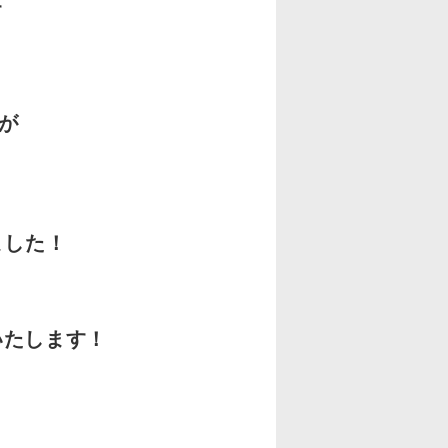
す
が
ました！
たします！