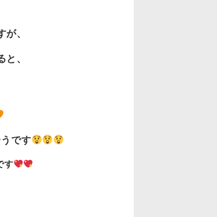
すが、
ると、
そうです
です