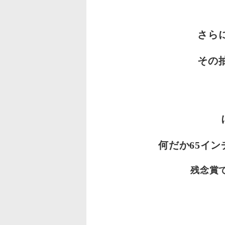
さら
その
何だか65イ
残念賞