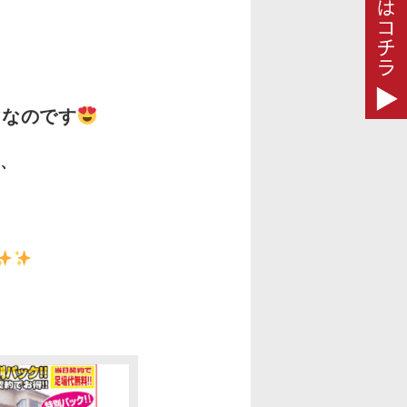
けなのです
、