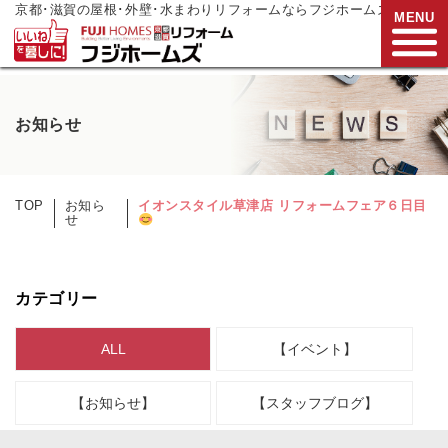
京都･滋賀の屋根･外壁･水まわりリフォームならフジホームズ
MENU
お電話でご相談
お知らせ
0120-272-833
営業時間:9:00～17:00
水曜日定休
TOP
お知ら
イオンスタイル草津店 リフォームフェア６日目
せ
HOME
リフォームメニュー
カテゴリー
リフォーム事例
ALL
【イベント】
リフォーム
現場リポート
リフォーム
支援制度
【お知らせ】
【スタッフブログ】
会社案内