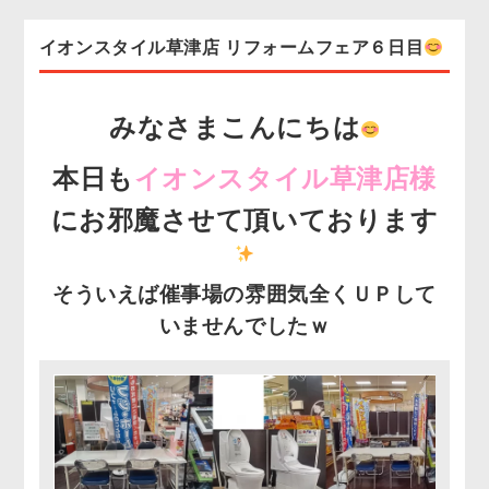
イオンスタイル草津店 リフォームフェア６日目
お客様の声
協力業者募集
みなさまこんにちは
無料お見積り
お問い合わせ
本日も
イオンスタイル草津店様
にお邪魔させて頂いております
そういえば催事場の雰囲気全くＵＰして
いませんでしたｗ