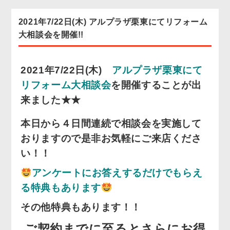
2021年7/22日(木) アルプラザ栗東にてリフォーム
お客様の声
大相談会を開催!!
協力業者募集
2021年7/22日(木)
アルプラザ栗東にて
無料お見積り
お問い合わせ
リフォーム大相談会
を開催することが出
来ました★★
本日から４日間連続で相談会を実施して
おりますので是非お気軽にご来店くださ
い！！
アンケートにお答えするだけでもらえ
る特典もあります
その他特典もあります！！
ご契約までに至るとさらにお得