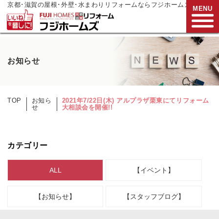
京都･滋賀の屋根･外壁･水まわりリフォームならフジホームズ
MENU
お電話でご相談
お知らせ
0120-272-833
営業時間:9:00～17:00
水曜日定休
TOP
お知ら
2021年7/22日(木) アルプラザ栗東にてリフォーム
せ
大相談会を開催!!
HOME
リフォームメニュー
カテゴリー
リフォーム事例
ALL
【イベント】
リフォーム
現場リポート
【お知らせ】
【スタッフブログ】
リフォーム
支援制度
会社案内