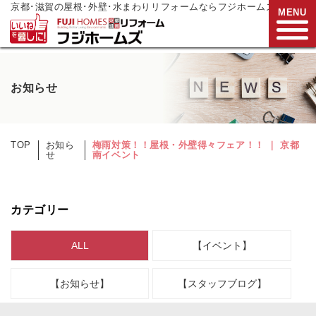
京都･滋賀の屋根･外壁･水まわりリフォームならフジホームズ
MENU
お電話でご相談
お知らせ
0120-272-833
営業時間:9:00～17:00
水曜日定休
TOP
お知ら
梅雨対策！！屋根・外壁得々フェア！！ ｜ 京都
せ
南イベント
HOME
リフォームメニュー
カテゴリー
リフォーム事例
ALL
【イベント】
リフォーム
現場リポート
【お知らせ】
【スタッフブログ】
リフォーム
支援制度
会社案内