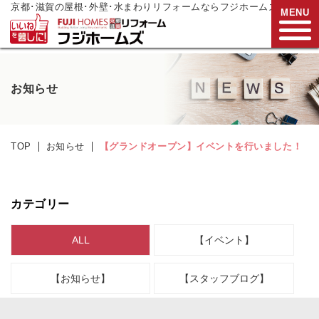
京都･滋賀の屋根･外壁･水まわりリフォームならフジホームズ
MENU
お電話でご相談
お知らせ
0120-272-833
営業時間:9:00～17:00
水曜日定休
TOP
お知らせ
【グランドオープン】イベントを行いました！
HOME
リフォームメニュー
カテゴリー
リフォーム事例
ALL
【イベント】
リフォーム
現場リポート
【お知らせ】
【スタッフブログ】
リフォーム
支援制度
会社案内