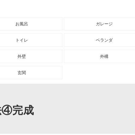
お風呂
ガレージ
トイレ
ベランダ
外壁
外構
玄関
法④完成